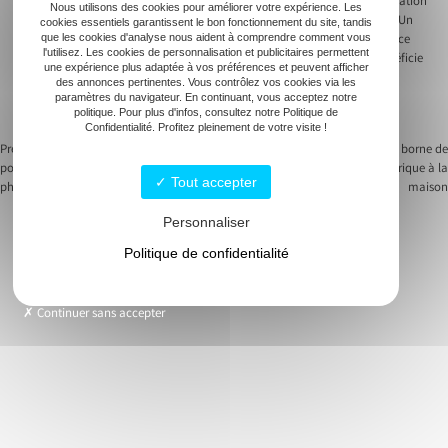
Un expert vous accompagne dans votre chantier de rénovation. L’intégration
Nous utilisons des cookies pour améliorer votre expérience. Les
harmonieuse des équipements refroidit le mur sans dénaturer l’espace. Un
cookies essentiels garantissent le bon fonctionnement du site, tandis
des nombreux avantages d’un service professionnel demeurer l’assurance
que les cookies d'analyse nous aident à comprendre comment vous
l'utilisez. Les cookies de personnalisation et publicitaires permettent
d’une installation conforme. Chaque raccordement, chaque tuyau bénéficie
une expérience plus adaptée à vos préférences et peuvent afficher
d’une attention particulière. Offrez-vous la tranquillité, garantissez un
des annonces pertinentes. Vous contrôlez vos cookies via les
fonctionnement impeccable de votre installation. Sans surprise, sans
paramètres du navigateur. En continuant, vous acceptez notre
politique. Pour plus d'infos, consultez notre Politique de
compromis sur la qualité.
Confidentialité. Profitez pleinement de votre visite !
Previous:
Associations réussies entre
Next:
Comment installer une borne de
pompe à chaleur et panneau
recharge pour voiture électrique à la
Navigation
Tout accepter
photovoltaïque
maison
de
Personnaliser
l’article
Politique de confidentialité
Solutions photovoltaiques
Continuer sans accepter
Bornes de recharge
Électricité
Climatisation