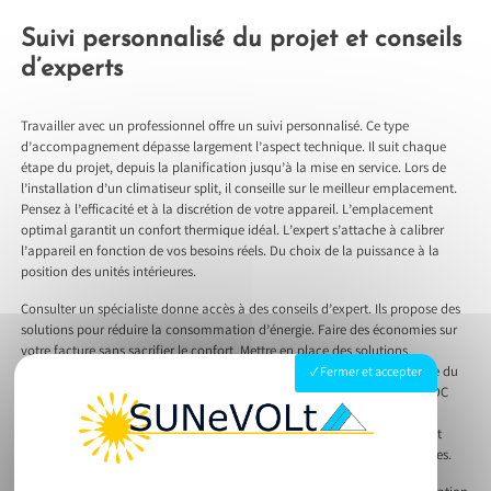
Suivi personnalisé du projet et conseils
d’experts
Travailler avec un professionnel offre un suivi personnalisé. Ce type
d’accompagnement dépasse largement l’aspect technique. Il suit chaque
étape du projet, depuis la planification jusqu’à la mise en service. Lors de
l’installation d’un climatiseur split, il conseille sur le meilleur emplacement.
Pensez à l’efficacité et à la discrétion de votre appareil. L’emplacement
optimal garantit un confort thermique idéal. L’expert s’attache à calibrer
l’appareil en fonction de vos besoins réels. Du choix de la puissance à la
position des unités intérieures.
Consulter un spécialiste donne accès à des conseils d’expert. Ils propose des
solutions pour réduire la consommation d’énergie. Faire des économies sur
votre facture sans sacrifier le confort. Mettre en place des solutions
respectueuses de l’environnement. Cela passe par une gestion optimisée du
Fermer et accepter
fluide frigorigène. Les systèmes de climatisation modernes, comme les DC
inverter, permettent d’ajuster la puissance frigorifique. Votre climatiseur
fonctionne ainsi à l’optimum. Travaillons ensemble pour un air ambiant
agréable. Une conception intelligente aide à réduire les nuisances sonores.