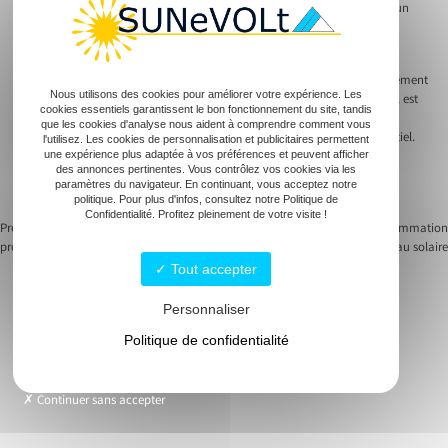
modernes garantit une plus grande sécurité. Le tableau électrique joue un
rôle central dans cette organisation.
Les travaux de rénovation réalisés par un électricien professionnel
augmentent la fiabilité des installations. Vous réduisez ainsi significativement
Nous utilisons des cookies pour améliorer votre expérience. Les
les risques d’incidents électriques. L’installation d’un disjoncteur général est
cookies essentiels garantissent le bon fonctionnement du site, tandis
indispensable pour la protection des usagers. Chaque circuit doit être
que les cookies d'analyse nous aident à comprendre comment vous
sécurisé par des protections individuelles comme le disjoncteur différentiel.
l'utilisez. Les cookies de personnalisation et publicitaires permettent
Un électricien expérimenté sait adapter l’installation pour répondre aux
une expérience plus adaptée à vos préférences et peuvent afficher
des annonces pertinentes. Vous contrôlez vos cookies via les
besoins des utilisateurs. Les conseils sur l’optimisation de l’énergie
paramètres du navigateur. En continuant, vous acceptez notre
consommée font partie intégrante de leurs prestations.
politique. Pour plus d'infos, consultez notre Politique de
Confidentialité. Profitez pleinement de votre visite !
Previous:
Comment diagnostiquer un
Next:
Comprendre la consommation
problème de climatisation ?
énergétique d’un panneau solaire
Navigation
Tout accepter
de
Personnaliser
l’article
Politique de confidentialité
Solutions photovoltaiques
Bornes de recharge
Continuer sans accepter
Électricité
Climatisation