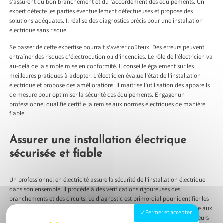
s’assurent du bon branchement et du raccordement des équipements. Un
expert détecte les parties éventuellement défectueuses et propose des
solutions adéquates. Il réalise des diagnostics précis pour une installation
électrique sans risque.
Se passer de cette expertise pourrait s’avérer coûteux. Des erreurs peuvent
entraîner des risques d’électrocution ou d’incendies. Le rôle de l’électricien va
au-delà de la simple mise en conformité. Il conseille également sur les
meilleures pratiques à adopter. L’électricien évalue l’état de l’installation
électrique et propose des améliorations. Il maîtrise l’utilisation des appareils
de mesure pour optimiser la sécurité des équipements. Engager un
professionnel qualifié certifie la remise aux normes électriques de manière
fiable.
Assurer une installation électrique
sécurisée et fiable
Un professionnel en électricité assure la sécurité de l’installation électrique
dans son ensemble. Il procède à des vérifications rigoureuses des
branchements et des circuits. Le diagnostic est primordial pour identifier les
dangers potentiels. Un électricien établit un schéma électrique conforme aux
Fermer et accepter
normes françaises. Le remplacement des vieux fusibles par des disjoncteurs