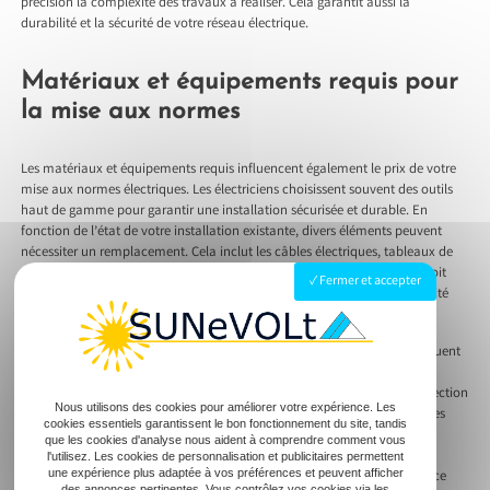
précision la complexité des travaux à réaliser. Cela garantit aussi la
durabilité et la sécurité de votre réseau électrique.
Matériaux et équipements requis pour
la mise aux normes
Les matériaux et équipements requis influencent également le prix de votre
mise aux normes électriques. Les électriciens choisissent souvent des outils
haut de gamme pour garantir une installation sécurisée et durable. En
fonction de l’état de votre installation existante, divers éléments peuvent
nécessiter un remplacement. Cela inclut les câbles électriques, tableaux de
répartition, interrupteurs et disjoncteurs. Chacun de ces équipements doit
Fermer et accepter
être conforme aux normes électriques actuelles pour garantir une sécurité
optimale.
Outre les matériaux, les techniques utilisées pour la mise aux normes jouent
aussi un rôle dans l’évaluation des coûts. L’installation de dispositifs
sophistiqués tels que les interrupteurs différentiels ou dispositifs de protection
Nous utilisons des cookies pour améliorer votre expérience. Les
contribue à la sécurité de votre habitation, mais augmente également les
cookies essentiels garantissent le bon fonctionnement du site, tandis
coûts. Cependant, ces investissements garantissent la sécurité de
que les cookies d'analyse nous aident à comprendre comment vous
l’installation électrique, empêchant les risques d’électrocution ou les
l'utilisez. Les cookies de personnalisation et publicitaires permettent
une expérience plus adaptée à vos préférences et peuvent afficher
incendies. En optant pour un professionnel unique, vous avez l’assurance
des annonces pertinentes. Vous contrôlez vos cookies via les