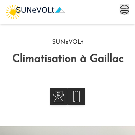
Skip
to
content
SUNeVOLt
Climatisation à Gaillac