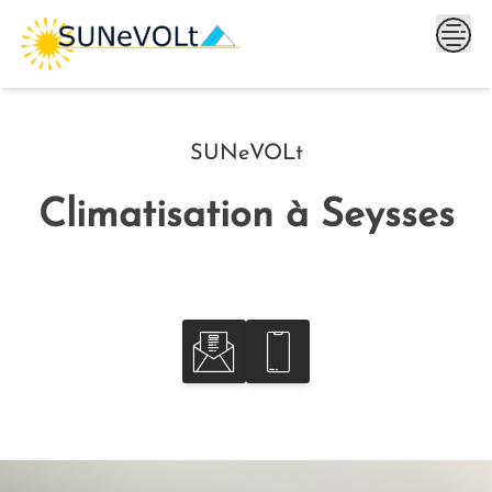
Skip
to
content
SUNeVOLt
Climatisation à Seysses