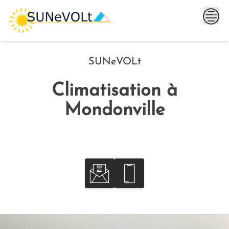
Skip
to
content
SUNeVOLt
Climatisation à
Mondonville