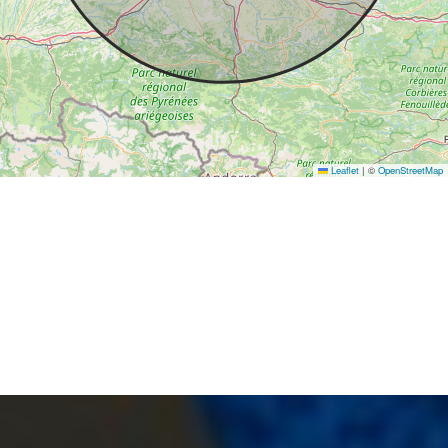
Leaflet
|
©
OpenStreetMap