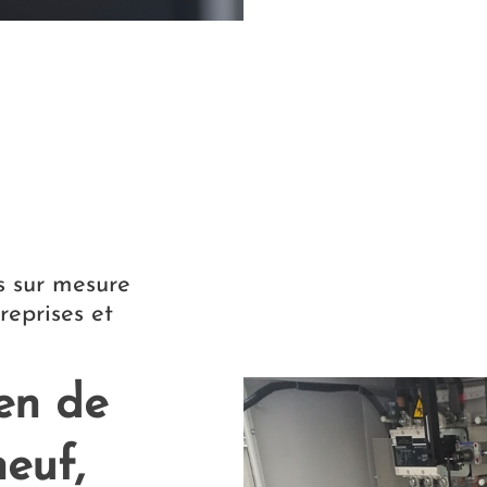
es sur mesure
treprises et
ien de
euf,