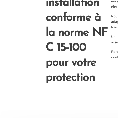
installation
enca
élec
conforme à
Nous
adap
liai
la norme NF
Une 
assu
C 15-100
Fair
conf
pour votre
protection