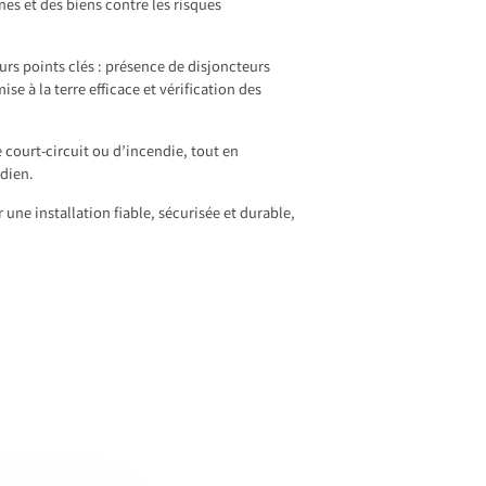
es et des biens contre les risques
urs points clés : présence de disjoncteurs
se à la terre efficace et vérification des
 court-circuit ou d’incendie, tout en
dien.
ne installation fiable, sécurisée et durable,