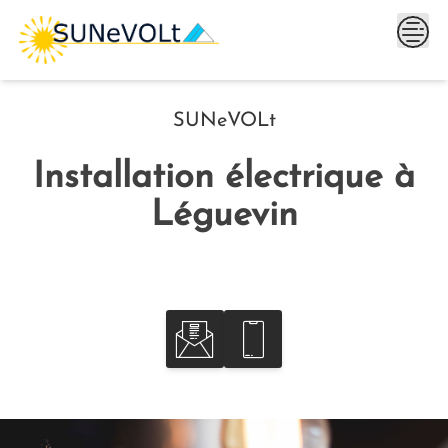
Skip
to
content
SUNeVOLt
Installation électrique à
Léguevin