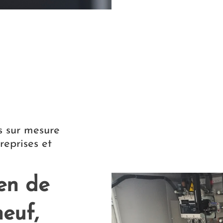
es sur mesure
treprises et
ien de
euf,