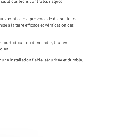
es et des biens contre les risques
urs points clés : présence de disjoncteurs
se à la terre efficace et vérification des
 court-circuit ou d’incendie, tout en
dien.
ne installation fiable, sécurisée et durable,