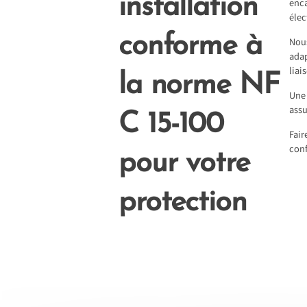
installation
enca
élec
conforme à
Nous
adap
liai
la norme NF
Une 
assu
C 15-100
Fair
conf
pour votre
protection