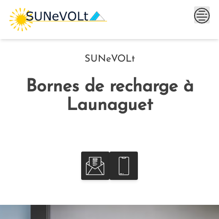
Skip
to
content
SUNeVOLt
Bornes de recharge à
Launaguet