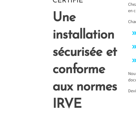
CERTIFIÉ
Chez
en c
Une
Chaq
installation
sécurisée et
conforme
Nous
doc
aux normes
Devi
IRVE