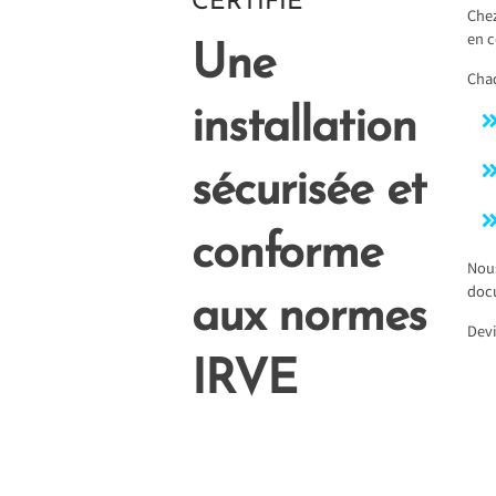
CERTIFIÉ
Chez
en c
Une
Chaq
installation
sécurisée et
conforme
Nous
doc
aux normes
Devi
IRVE