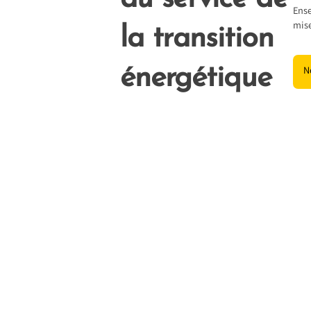
Ense
mise
la transition
énergétique
N