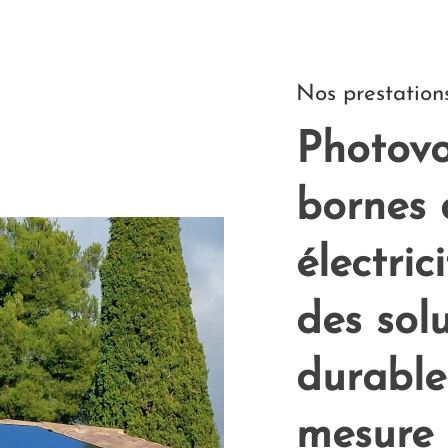
Nos prestation
Photovo
bornes 
électric
des sol
durable
mesure