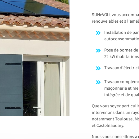
SUNeVOLt vous accompagn
renouvelables et à l’amél
Installation de p
autoconsommation,
Pose de bornes de 
22 kW (habitations
Travaux d’électric
Travaux complémen
maçonnerie et menu
intégrée et de qual
Que vous soyez particulie
intervenons dans un ray
notamment Toulouse, Mon
et Castelnaudary.
Nous vous conseillons à c