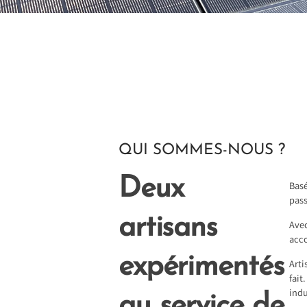
QUI SOMMES-NOUS ?
Deux
Basé
pass
artisans
Avec
acc
expérimentés
Arti
fait
indu
au service de