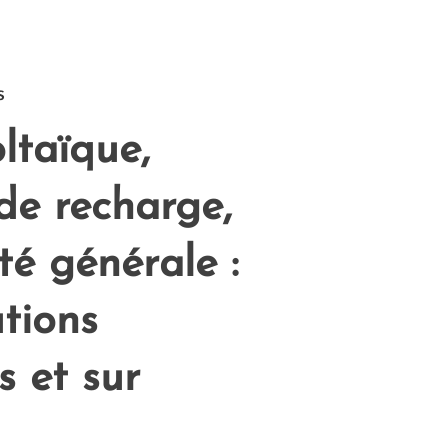
s
ltaïque,
de recharge,
ité générale :
utions
s et sur