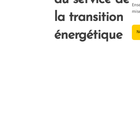
Ense
mise
la transition
énergétique
N