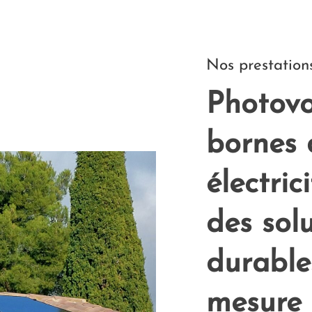
Nos prestation
Photovo
bornes 
électric
des sol
durable
mesure