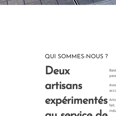
QUI SOMMES-NOUS ?
Deux
Basé
pass
artisans
Avec
acc
expérimentés
Arti
fait
indu
au service de