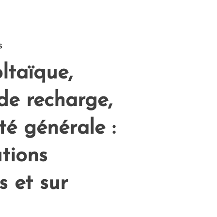
s
ltaïque,
de recharge,
ité générale :
utions
s et sur