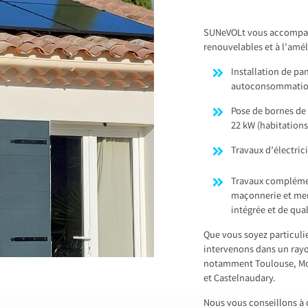
SUNeVOLt vous accompagn
renouvelables et à l’amél
Installation de p
autoconsommation,
Pose de bornes de 
22 kW (habitations
Travaux d’électric
Travaux complémen
maçonnerie et menu
intégrée et de qual
Que vous soyez particulie
intervenons dans un ray
notamment Toulouse, Mon
et Castelnaudary.
Nous vous conseillons à c