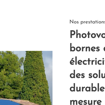
Nos prestation
Photovo
bornes 
électric
des sol
durable
mesure