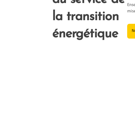
Ense
mise
la transition
énergétique
N