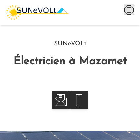
Skip
to
content
SUNeVOLt
Électricien à Mazamet