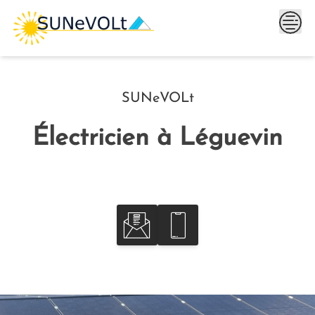
Skip
to
content
SUNeVOLt
Électricien à Léguevin