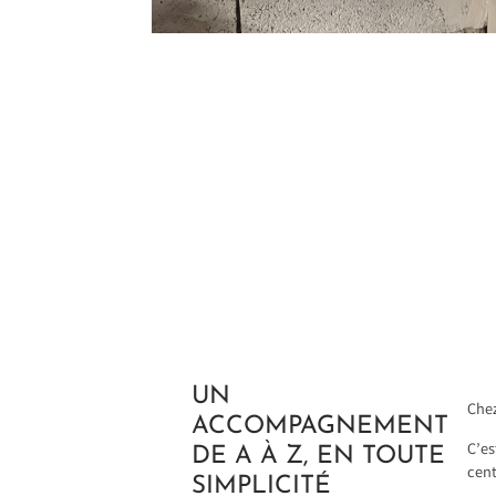
UN
Chez
ACCOMPAGNEMENT
C’es
DE A À Z, EN TOUTE
cent
SIMPLICITÉ