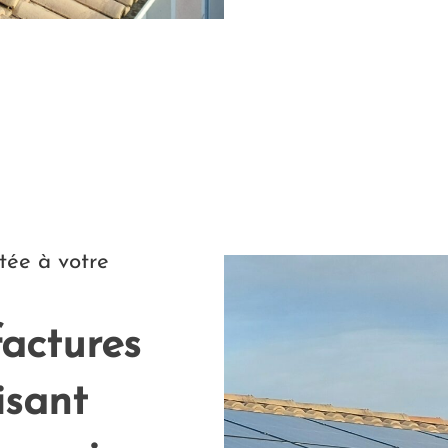
tée à votre
factures
isant