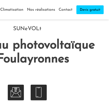
Climatisation
Nos réalisations
Contact
Devis gratuit
SUNeVOLt
u photovoltaïque
Foulayronnes