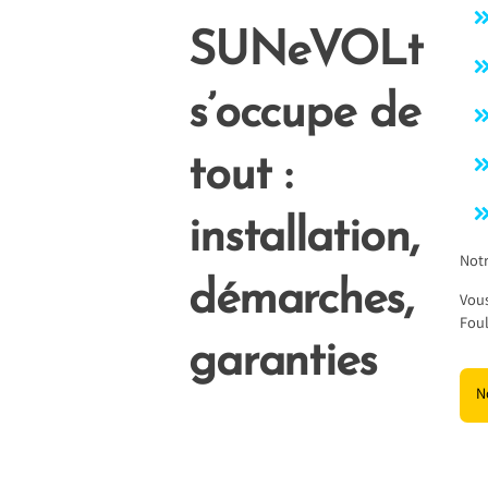
SUNeVOLt
s’occupe de
tout :
installation,
Notr
démarches,
Vous
Fou
garanties
N