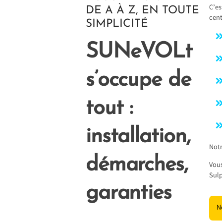
C’es
DE A À Z, EN TOUTE
cent
SIMPLICITÉ
SUNeVOLt
s’occupe de
tout :
installation,
Notr
démarches,
Vous
Sulp
garanties
N