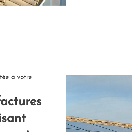
tée à votre
factures
isant