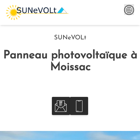
Skip
to
content
SUNeVOLt
Panneau photovoltaïque à
Moissac