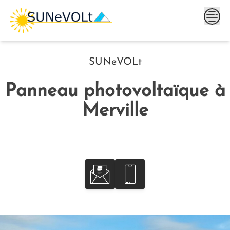
Skip
to
content
SUNeVOLt
Panneau photovoltaïque à
Merville