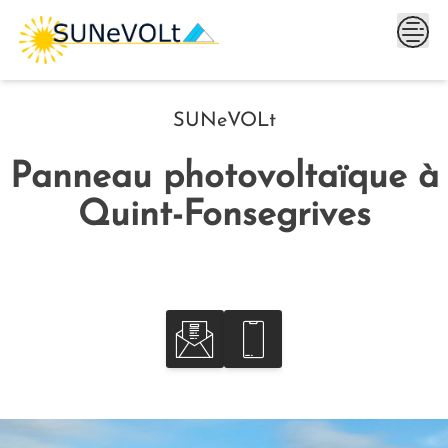
Skip
to
content
SUNeVOLt
Panneau photovoltaïque à
Quint-Fonsegrives