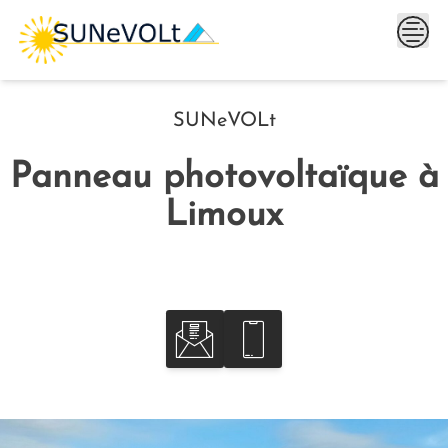
Skip
to
content
SUNeVOLt
Panneau photovoltaïque à
Limoux