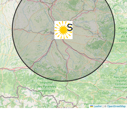
Leaflet
|
©
OpenStreetMap